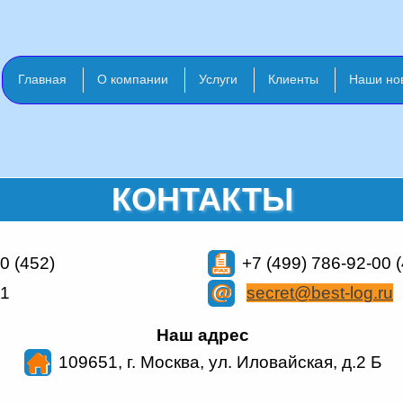
Главная
О компании
Услуги
Клиенты
Наши но
КОНТАКТЫ
0 (452)
+7 (499)
786-92-00 (
51
secret@best-log.ru
Наш адрес
109651, г. Москва, ул. Иловайская, д.2 Б